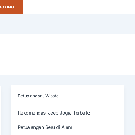
OOKING
,
Petualangan
Wisata
Rekomendasi Jeep Jogja Terbaik:
Petualangan Seru di Alam