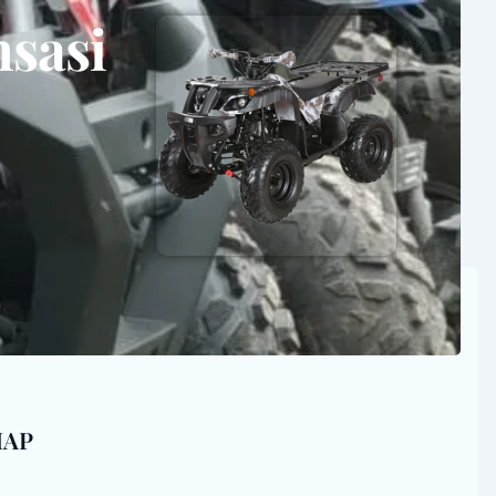
nsasi
AP