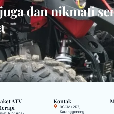
juga dan nikmati se
a
aket ATV
Kontak
M
erapi
9CCM+2R7,
Karanggeneng,
aket ATV Anak