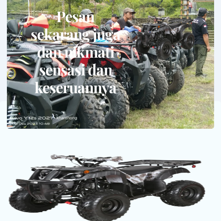
Pesan
sekarang juga
dan nikmati
sensasi dan
keseruannya