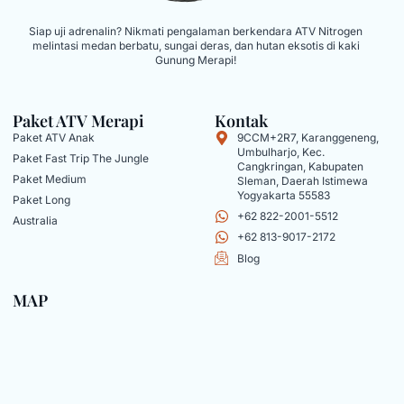
Siap uji adrenalin? Nikmati pengalaman berkendara ATV Nitrogen
melintasi medan berbatu, sungai deras, dan hutan eksotis di kaki
Gunung Merapi!
Paket ATV Merapi
Kontak
Paket ATV Anak
9CCM+2R7, Karanggeneng,
Umbulharjo, Kec.
Paket Fast Trip The Jungle
Cangkringan, Kabupaten
Paket Medium
Sleman, Daerah Istimewa
Yogyakarta 55583
Paket Long
+62 822-2001-5512
Australia
+62 813-9017-2172
Blog
MAP