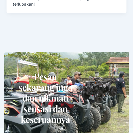
terlupakan!
Pesan
sekarang juga
dan nikmati
sensasi dan
keseruannya