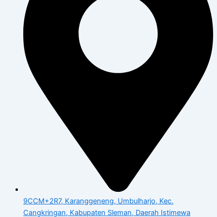
9CCM+2R7, Karanggeneng, Umbulharjo, Kec.
Cangkringan, Kabupaten Sleman, Daerah Istimewa