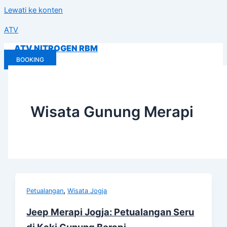
Lewati ke konten
ATV
ATV NITROGEN RBM
BOOKING
Wisata Gunung Merapi
,
Petualangan
Wisata Jogja
Jeep Merapi Jogja: Petualangan Seru