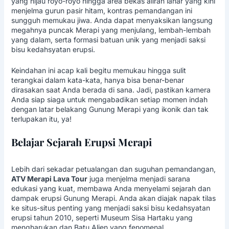
yang hijau royo-royo hingga area bekas aliran lahar yang kini
menjelma gurun pasir hitam, kontras pemandangan ini
sungguh memukau jiwa. Anda dapat menyaksikan langsung
megahnya puncak Merapi yang menjulang, lembah-lembah
yang dalam, serta formasi batuan unik yang menjadi saksi
bisu kedahsyatan erupsi.
Keindahan ini acap kali begitu memukau hingga sulit
terangkai dalam kata-kata, hanya bisa benar-benar
dirasakan saat Anda berada di sana. Jadi, pastikan kamera
Anda siap siaga untuk mengabadikan setiap momen indah
dengan latar belakang Gunung Merapi yang ikonik dan tak
terlupakan itu, ya!
Belajar Sejarah Erupsi Merapi
Lebih dari sekadar petualangan dan suguhan pemandangan,
ATV Merapi Lava Tour
juga menjelma menjadi sarana
edukasi yang kuat, membawa Anda menyelami sejarah dan
dampak erupsi Gunung Merapi. Anda akan diajak napak tilas
ke situs-situs penting yang menjadi saksi bisu kedahsyatan
erupsi tahun 2010, seperti Museum Sisa Hartaku yang
mengharukan dan Batu Alien yang fenomenal.