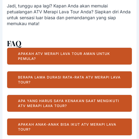
Jadi, tunggu apa lagi? Kapan Anda akan memulai
petualangan
ATV Merapi Lava Tour
Anda? Siapkan diri Anda
untuk sensasi luar biasa dan pemandangan yang siap
memukau mata!
FAQ
APAKAH ATV MERAPI LAVA TOUR AMAN UNTUK
PEMULA?
Tentu,
ATV Merapi Lava Tour
umumnya sangat aman
BERAPA LAMA DURASI RATA-RATA ATV MERAPI LAVA
bagi para pemula. Operator tur menyediakan ATV
TOUR?
otomatis yang mudah dioperasikan dan pemandu
profesional akan memberikan pengarahan lengkap
serta pendampingan selama perjalanan. Anda tidak
Durasi
ATV Merapi Lava Tour
sangat bervariasi,
APA YANG HARUS SAYA KENAKAN SAAT MENGIKUTI
perlu memiliki pengalaman mengendarai ATV
tergantung paket yang Anda pilih. Umumnya, paket
ATV MERAPI LAVA TOUR?
sebelumnya.
tur singkat berlangsung sekitar 1 hingga 1,5 jam,
sementara paket standar bisa mencapai 2 hingga 2,5
jam, dan paket panjang bisa lebih dari 3 jam. Durasi ini
Sangat disarankan mengenakan pakaian yang
APAKAH ANAK-ANAK BISA IKUT ATV MERAPI LAVA
mencakup waktu berkendara dan berhenti di
nyaman, mudah menyerap keringat, dan menutupi
TOUR?
beberapa spot menarik.
tubuh (celana panjang sangat dianjurkan). Gunakan
sepatu tertutup seperti sepatu kets atau sepatu