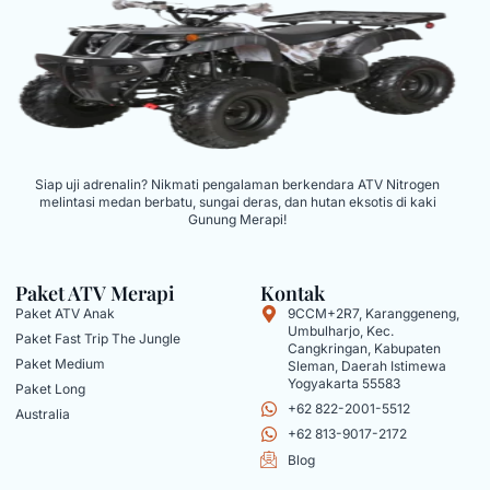
Siap uji adrenalin? Nikmati pengalaman berkendara ATV Nitrogen
melintasi medan berbatu, sungai deras, dan hutan eksotis di kaki
Gunung Merapi!
Paket ATV Merapi
Kontak
Paket ATV Anak
9CCM+2R7, Karanggeneng,
Umbulharjo, Kec.
Paket Fast Trip The Jungle
Cangkringan, Kabupaten
Paket Medium
Sleman, Daerah Istimewa
Yogyakarta 55583
Paket Long
+62 822-2001-5512
Australia
+62 813-9017-2172
Blog