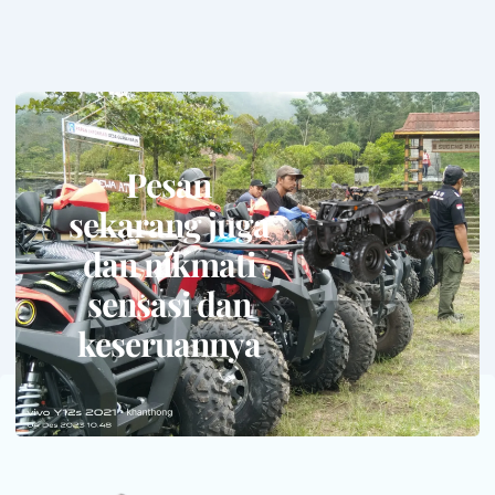
Pesan
sekarang juga
dan nikmati
sensasi dan
keseruannya