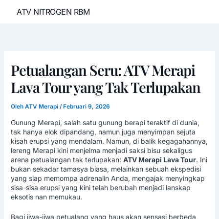
Lewati
ATV NITROGEN RBM
ke
konten
Petualangan Seru: ATV Merapi
Lava Tour yang Tak Terlupakan
Oleh
ATV Merapi
/
Februari 9, 2026
Gunung Merapi, salah satu gunung berapi teraktif di dunia,
tak hanya elok dipandang, namun juga menyimpan sejuta
kisah erupsi yang mendalam. Namun, di balik kegagahannya,
lereng Merapi kini menjelma menjadi saksi bisu sekaligus
arena petualangan tak terlupakan:
ATV Merapi Lava Tour
. Ini
bukan sekadar tamasya biasa, melainkan sebuah ekspedisi
yang siap memompa adrenalin Anda, mengajak menyingkap
sisa-sisa erupsi yang kini telah berubah menjadi lanskap
eksotis nan memukau.
Bagi jiwa-jiwa petualang yang haus akan sensasi berbeda,