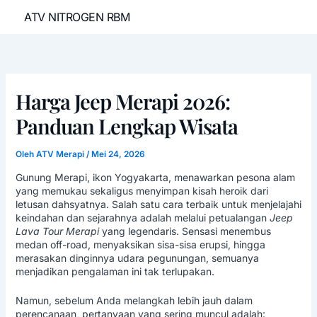
Lewati
ATV NITROGEN RBM
ke
konten
Harga Jeep Merapi 2026:
Panduan Lengkap Wisata
Oleh
ATV Merapi
/
Mei 24, 2026
Gunung Merapi, ikon Yogyakarta, menawarkan pesona alam
yang memukau sekaligus menyimpan kisah heroik dari
letusan dahsyatnya. Salah satu cara terbaik untuk menjelajahi
keindahan dan sejarahnya adalah melalui petualangan
Jeep
Lava Tour Merapi
yang legendaris. Sensasi menembus
medan off-road, menyaksikan sisa-sisa erupsi, hingga
merasakan dinginnya udara pegunungan, semuanya
menjadikan pengalaman ini tak terlupakan.
Namun, sebelum Anda melangkah lebih jauh dalam
perencanaan, pertanyaan yang sering muncul adalah: