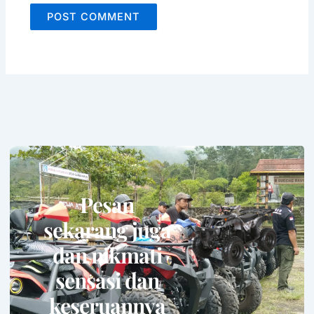
Pesan
sekarang juga
dan nikmati
sensasi dan
keseruannya