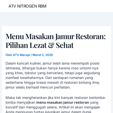
Lewati
ATV NITROGEN RBM
ke
konten
Menu Masakan Jamur Restoran:
Pilihan Lezat & Sehat
Oleh
ATV Merapi
/
Maret 2, 2026
Dalam kancah kuliner, jamur telah lama menempati posisi
istimewa, dihargai bukan hanya karena
rasa umami
-nya
yang khas, tekstur yang bervariasi, tetapi juga segudang
manfaat kesehatannya. Dari santapan rumahan yang
sederhana hingga kreasi mewah di restoran bintang lima,
jamur selalu berhasil mencuri perhatian.
Maka tak mengherankan jika kini banyak restoran berlomba-
lomba menyajikan
menu masakan jamur restoran
yang
inovatif dan menggugah selera. Artikel ini akan mengajak
Anda mengupas tuntas keunikan jamur dalam
dunia