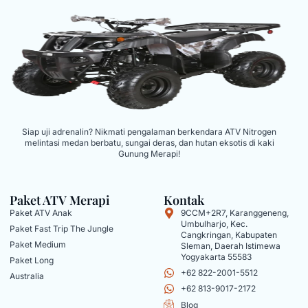
Siap uji adrenalin? Nikmati pengalaman berkendara ATV Nitrogen
melintasi medan berbatu, sungai deras, dan hutan eksotis di kaki
Gunung Merapi!
Paket ATV Merapi
Kontak
Paket ATV Anak
9CCM+2R7, Karanggeneng,
Umbulharjo, Kec.
Paket Fast Trip The Jungle
Cangkringan, Kabupaten
Paket Medium
Sleman, Daerah Istimewa
Yogyakarta 55583
Paket Long
+62 822-2001-5512
Australia
+62 813-9017-2172
Blog