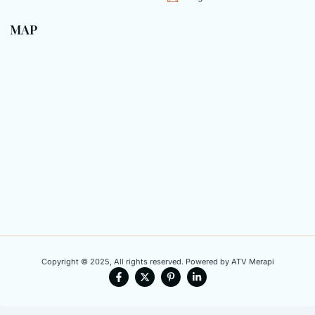
MAP
Copyright © 2025, All rights reserved. Powered by ATV Merapi
F
X
P
L
a
-
i
i
c
t
n
n
e
w
t
k
b
i
e
e