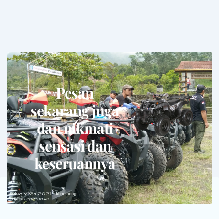
Pesan
sekarang juga
dan nikmati
sensasi dan
keseruannya